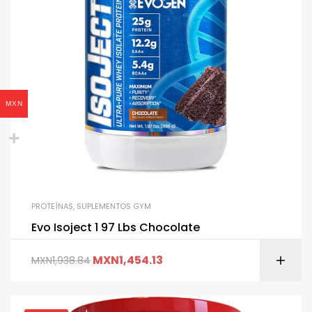
MXN
PROTEÍNAS
,
SUPLEMENTOS GYM
Evo Isoject 1 97 Lbs Chocolate
MXN
1,454.13
MXN
1,938.84