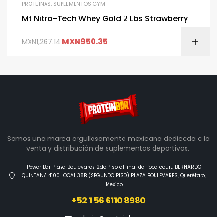
PROTEÍNAS
,
SUPLEMENTOS GYM
Mt Nitro-Tech Whey Gold 2 Lbs Strawberry
MXN
950.35
MXN
1,267.14
Somos una marca orgullosamente mexicana dedicada a la
venta y distribución de suplementos deportivos.
Power Bar Plaza Boulevares 2do Piso al final del food court. BERNARDO
QUINTANA 4100 LOCAL 38B (SEGUNDO PISO) PLAZA BOULEVARES, Querétaro,
Mexico
+52 1 56 6110 8980