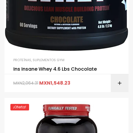
PROTEÍNAS
,
SUPLEMENTOS GYM
Ins Insane Whey 4.6 Lbs Chocolate
MXN
1,548.23
MXN
2,064.31
¡Oferta!