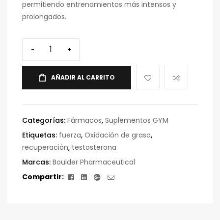
permitiendo entrenamientos más intensos y
prolongados.
-
+
AÑADIR AL CARRITO
Categorías:
Fármacos
,
Suplementos GYM
Etiquetas:
fuerza
,
Oxidación de grasa
,
recuperación
,
testosterona
Marcas:
Boulder Pharmaceutical
Facebook
Linkedin
Google+
Correo
Compartir:
electrónico