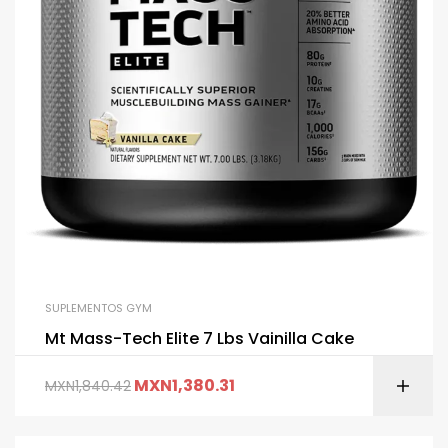
SUPLEMENTOS GYM
Mt Mass-Tech Elite 7 Lbs Vainilla Cake
MXN
1,380.31
MXN
1,840.42