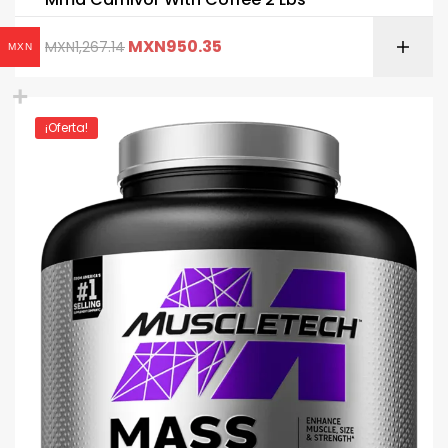
MXN
950.35
MXN
1,267.14
MXN
¡Oferta!