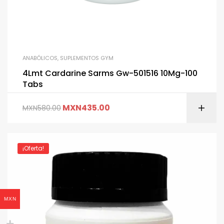
ANABÓLICOS
,
SUPLEMENTOS GYM
4Lmt Cardarine Sarms Gw-501516 10Mg-100
Tabs
MXN
435.00
MXN
580.00
¡Oferta!
MXN