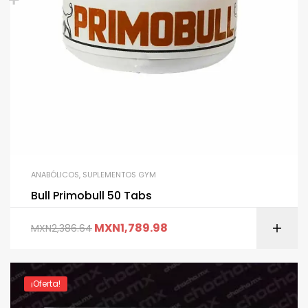
ANABÓLICOS
,
SUPLEMENTOS GYM
Bull Primobull 50 Tabs
MXN
1,789.98
MXN
2,386.64
¡Oferta!