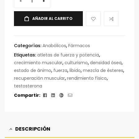
-
+
AÑADIR AL CARRITO
Categorías:
Anabólicos
,
Fármacos
Etiquetas:
atletas de fuerza y ​​potencia
,
crecimiento muscular
,
culturismo
,
densidad ósea
,
estado de ánimo
,
fuerza
,
libido
,
mezcla de ésteres
,
recuperación muscular
,
rendimiento físico
,
testosterona
Facebook
Linkedin
Google+
Correo
Compartir:
electrónico
DESCRIPCIÓN