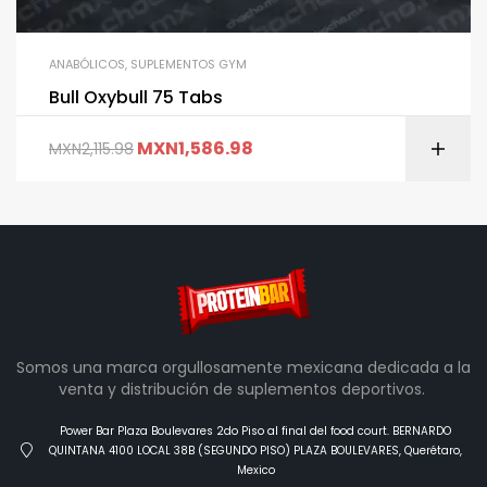
ANABÓLICOS
,
SUPLEMENTOS GYM
Bull Oxybull 75 Tabs
MXN
1,586.98
MXN
2,115.98
Somos una marca orgullosamente mexicana dedicada a la
venta y distribución de suplementos deportivos.
Power Bar Plaza Boulevares 2do Piso al final del food court. BERNARDO
QUINTANA 4100 LOCAL 38B (SEGUNDO PISO) PLAZA BOULEVARES, Querétaro,
Mexico