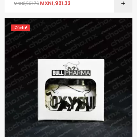
MXN
1,921.32
MXN
2,561.76
¡Oferta!