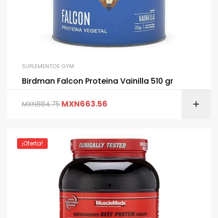
SUPLEMENTOS GYM
Birdman Falcon Proteina Vainilla 510 gr
MXN
663.56
MXN
884.75
¡Oferta!