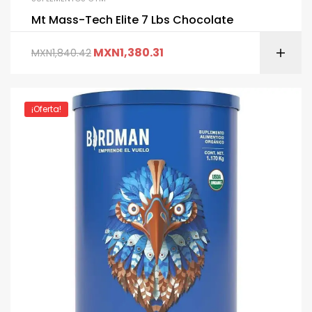
Mt Mass-Tech Elite 7 Lbs Chocolate
MXN
1,380.31
MXN
1,840.42
¡Oferta!