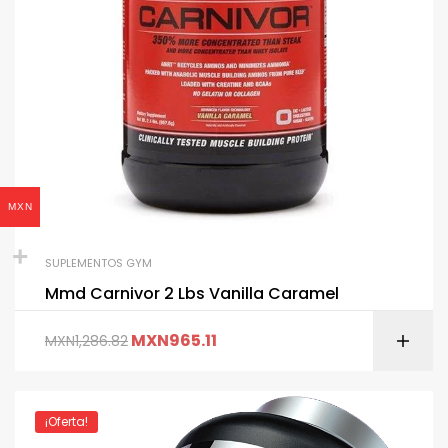
MXN
SUPLEMENTOS GYM
Mmd Carnivor 2 Lbs Vanilla Caramel
MXN
965.11
MXN
1,286.82
¡Oferta!