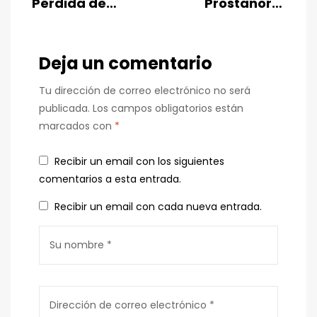
Pérdida de
Prostanorm
Peso con el
Forte: Tu Aliado
Termogénico
para la Salud
Hi Tech
Deja un comentario
Prostática”
Lipodrene
Tu dirección de correo electrónico no será
Amarillo 90
publicada.
Los campos obligatorios están
Tabletas: Tu
marcados con
*
Socio en el
Viaje hacia una
Recibir un email con los siguientes
Mejor Forma
comentarios a esta entrada.
Física
Recibir un email con cada nueva entrada.