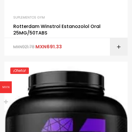
SUPLEMENTOS GYM
Rotterdam Winstrol Estanozolol Oral
25MG/50TABS
MXN
691.33
MXN
921.78
¡Oferta!
MXN