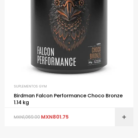
SUPLEMENTOS GYM
Birdman Falcon Performance Choco Bronze
1.14 kg
MXN
801.75
MXN
1,069.00