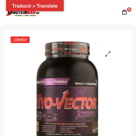
Traducir » Translate
0
¡Oferta!