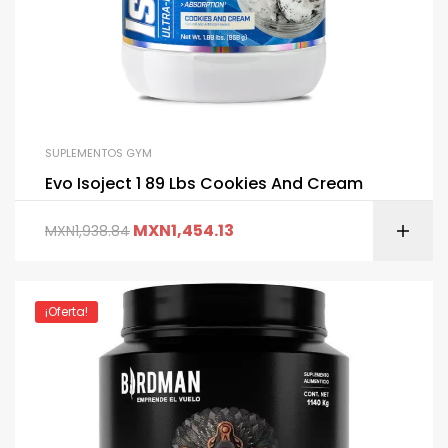
SUPLEMENTOS GYM
Evo Isoject 1 89 Lbs Cookies And Cream
MXN
1,454.13
MXN
1,938.84
¡Oferta!