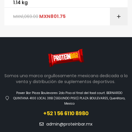
1.14 kg
MXN
801.75
MXN
1,069.00
Somos una marca orgullosamente mexicana dedicada a la
venta y distribución de suplementos deportivos.
Power Bar Plaza Boulevares 2do Piso al final del food court. BERNARDO
QUINTANA 4100 LOCAL 38B (SEGUNDO PISO) PLAZA BOULEVARES, Querétaro,
Mexico
+52 1 56 6110 8980
admin@proteinbar.mx