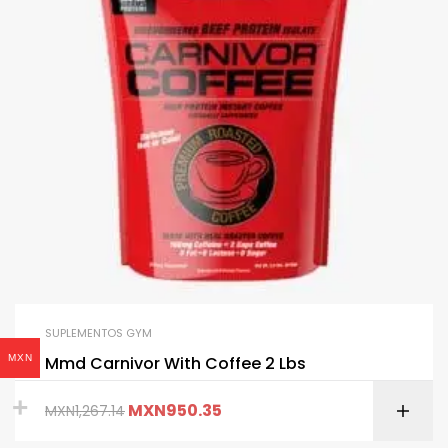
SUPLEMENTOS GYM
MXN
Mmd Carnivor With Coffee 2 Lbs
MXN
950.35
MXN
1,267.14