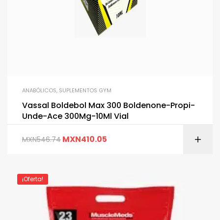
ANABÓLICOS
,
SUPLEMENTOS GYM
Vassal Boldebol Max 300 Boldenone-Propi-
Unde-Ace 300Mg-10Ml Vial
MXN
410.05
MXN
546.74
¡Oferta!