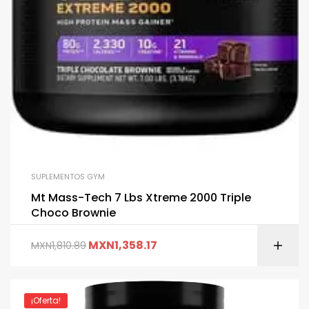
SUPLEMENTOS GYM
Mt Mass-Tech 7 Lbs Xtreme 2000 Triple
Choco Brownie
MXN
1,358.17
MXN
1,810.89
¡Oferta!