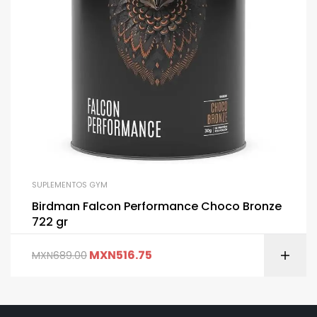
SUPLEMENTOS GYM
Birdman Falcon Performance Choco Bronze
722 gr
MXN
516.75
MXN
689.00