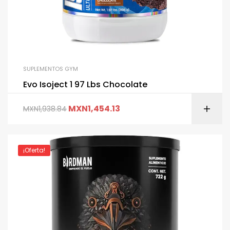
SUPLEMENTOS GYM
Evo Isoject 1 97 Lbs Chocolate
MXN
1,454.13
MXN
1,938.84
¡Oferta!