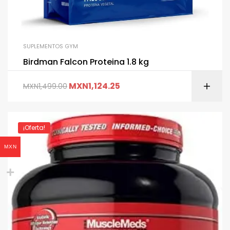
SUPLEMENTOS GYM
Birdman Falcon Proteina 1.8 kg
MXN
1,124.25
MXN
1,499.00
¡Oferta!
MXN