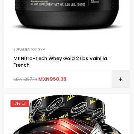
SUPLEMENTOS GYM
Mt Nitro-Tech Whey Gold 2 Lbs Vainilla
French
MXN
950.35
MXN
1,267.14
¡Oferta!