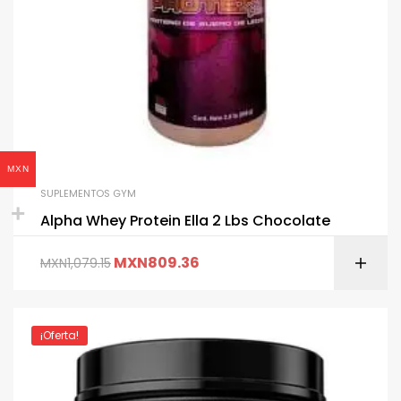
MXN
SUPLEMENTOS GYM
Alpha Whey Protein Ella 2 Lbs Chocolate
MXN
809.36
MXN
1,079.15
¡Oferta!