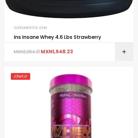
SUPLEMENTOS GYM
Ins Insane Whey 4.6 Lbs Strawberry
MXN
1,548.23
MXN
2,064.31
¡Oferta!