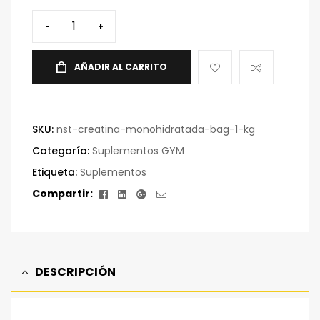
-
+
AÑADIR AL CARRITO
SKU:
nst-creatina-monohidratada-bag-1-kg
Categoría:
Suplementos GYM
Etiqueta:
Suplementos
Facebook
Linkedin
Google+
Correo
Compartir:
electrónico
DESCRIPCIÓN