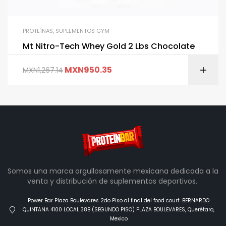
PROTEÍNAS
,
SUPLEMENTOS GYM
Mt Nitro-Tech Whey Gold 2 Lbs Chocolate
MXN
950.35
MXN
1,267.14
Somos una marca orgullosamente mexicana dedicada a la
venta y distribución de suplementos deportivos.
Power Bar Plaza Boulevares 2do Piso al final del food court. BERNARDO
QUINTANA 4100 LOCAL 38B (SEGUNDO PISO) PLAZA BOULEVARES, Querétaro,
Mexico