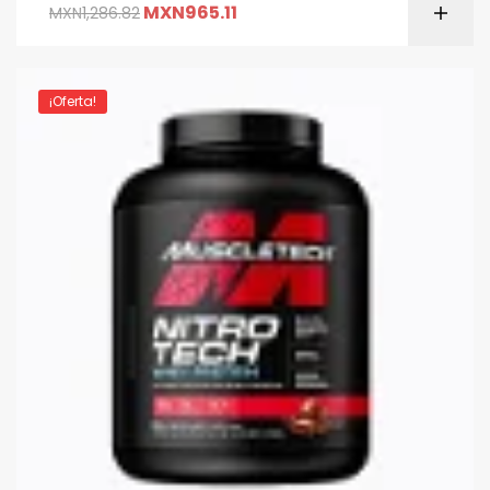
MXN
965.11
MXN
1,286.82
¡Oferta!