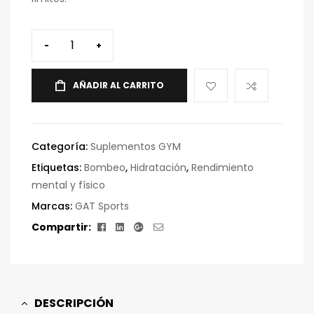
-
+
AÑADIR AL CARRITO
Categoría:
Suplementos GYM
Etiquetas:
Bombeo
,
Hidratación
,
Rendimiento
mental y físico
Marcas:
GAT Sports
Facebook
Linkedin
Google+
Correo
Compartir:
electrónico
DESCRIPCIÓN