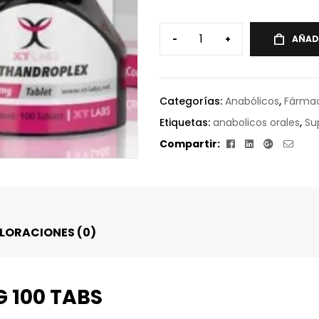
-
+
AÑAD
Categorías:
Anabólicos
,
Fárma
Etiquetas:
anabolicos orales
,
Su
Facebook
Linkedin
Google+
Corr
Compartir:
elect
LORACIONES (0)
 100 TABS