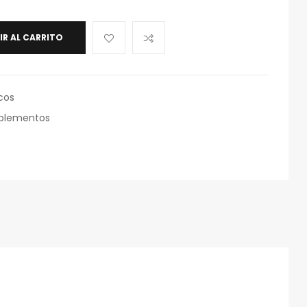
IR AL CARRITO
cos
plementos
eo
rónico