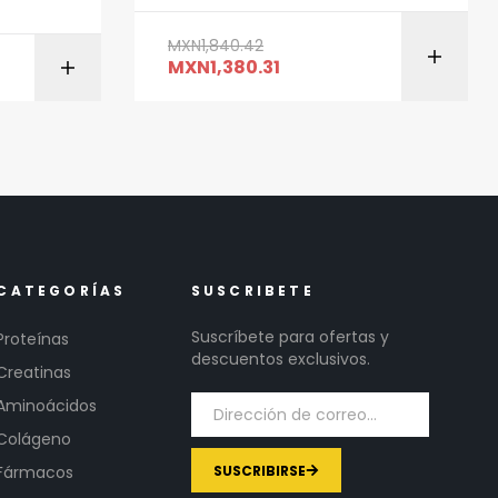
MXN
1,840.42
MXN
1,380.31
ITO
AÑADIR AL CARRITO
CATEGORÍAS
SUSCRIBETE
Suscríbete para ofertas y
Proteínas
descuentos exclusivos.
Creatinas
Aminoácidos
Colágeno
SUSCRIBIRSE
Fármacos