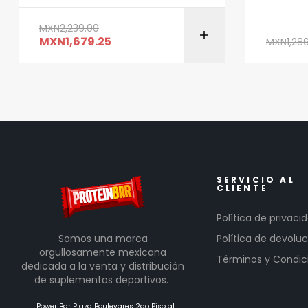
MXN
2,239.00
MXN
1,679.25
MXN
1,28
SERVICIO AL
CLIENTE
Política de privaci
Somos una marca
Política de devoluc
orgullosamente mexicana
Términos y Condic
dedicada a la venta y distribución
de suplementos deportivos.
Power Bar Plaza Boulevares 2do Piso al