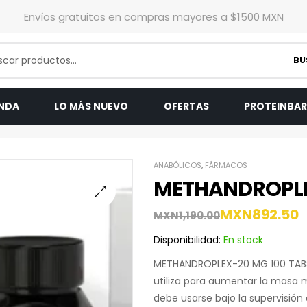
Envíos gratuitos en compras mayores a $1500 MXN
BU
ENDA
LO MÁS NUEVO
OFERTAS
PROTEINBA
ANABÓLICOS
,
FÁRMACOS
METHANDROPLE
MXN
892.50
MXN
1,190.00
Disponibilidad:
En stock
METHANDROPLEX-20 MG 100 TABS 
utiliza para aumentar la masa m
debe usarse bajo la supervisión