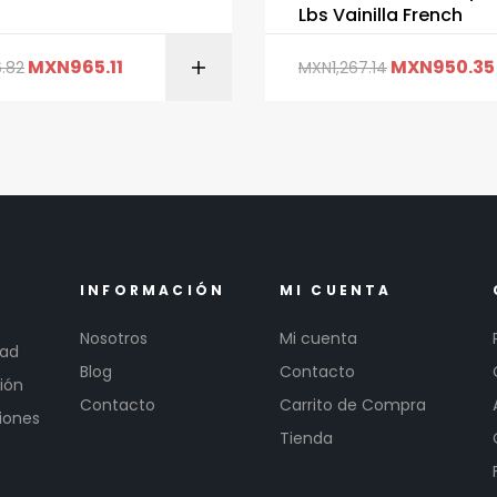
Lbs Vainilla French
AÑADIR AL CARRITO
MXN
965.11
MXN
950.35
6.82
MXN
1,267.14
AÑADIR AL CARR
INFORMACIÓN
MI CUENTA
Nosotros
Mi cuenta
dad
Blog
Contacto
ión
Contacto
Carrito de Compra
iones
Tienda