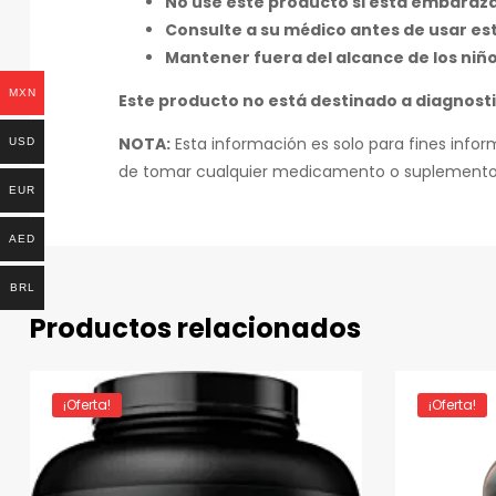
No use este producto si está embara
Consulte a su médico antes de usar es
Mantener fuera del alcance de los niño
MXN
Este producto no está destinado a diagnosti
NOTA:
Esta información es solo para fines info
USD
de tomar cualquier medicamento o suplemento
EUR
AED
BRL
Productos relacionados
¡Oferta!
¡Oferta!