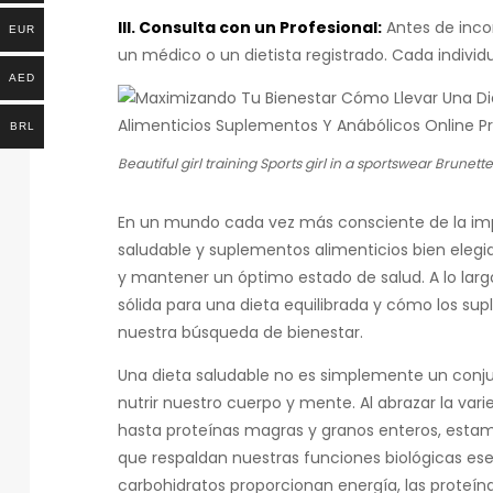
III. Consulta con un Profesional:
Antes de incor
EUR
un médico o un dietista registrado. Cada indivi
AED
BRL
Beautiful girl training Sports girl in a sportswear Brunet
En un mundo cada vez más consciente de la impo
saludable y suplementos alimenticios bien eleg
y mantener un óptimo estado de salud. A lo lar
sólida para una dieta equilibrada y cómo los
nuestra búsqueda de bienestar.
Una dieta saludable no es simplemente un conjun
nutrir nuestro cuerpo y mente. Al abrazar la var
hasta proteínas magras y granos enteros, estam
que respaldan nuestras funciones biológicas esenci
carbohidratos proporcionan energía, las proteína