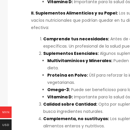
Vitamina D:
Importante para la salud ós
II. Suplementos Alimenticios y su Papel:
Los s
vacíos nutricionales que podrían quedar en tu d
efectiva:
Comprende tus necesidades:
Antes de 
específicas. Un profesional de la salud pue
Suplementos Esenciales:
Algunos suplem
Multivitamínicos y Minerales:
Pueden a
dieta.
Proteína en Polvo:
Útil para reforzar l
vegetarianas.
Omega-3:
Puede ser beneficioso para la
Vitamina D:
Importante para la salud ós
Calidad sobre Cantidad:
Opta por suplem
busca ingredientes naturales.
MXN
Complementa, no sustituyas:
Los suple
alimentos enteros y nutritivos.
USD