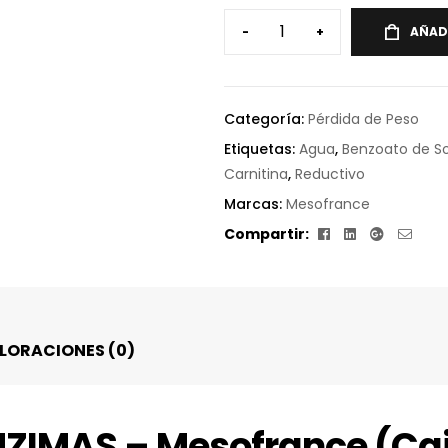
-
+
AÑAD
Categoría:
Pérdida de Peso
Etiquetas:
Agua
,
Benzoato de S
Carnitina
,
Reductivo
Marcas:
Mesofrance
Facebook
Linkedin
Google+
Corr
Compartir:
elect
LORACIONES (0)
ZIMAS – Mesofrance (Ca