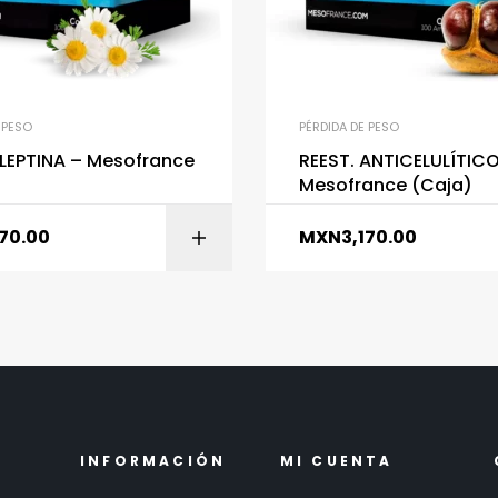
 PESO
PÉRDIDA DE PESO
LEPTINA – Mesofrance
REEST. ANTICELULÍTICO
Mesofrance (Caja)
170.00
MXN
3,170.00
AÑADIR AL CARRITO
AÑADIR AL CARR
INFORMACIÓN
MI CUENTA