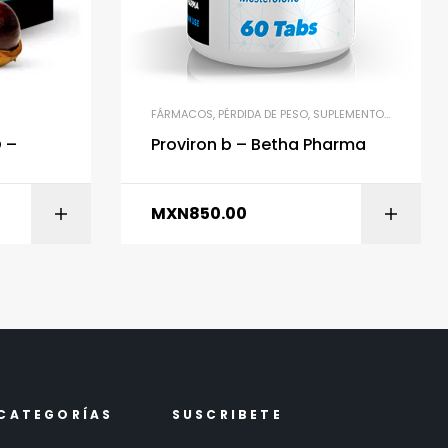
FÁRMACOS
,
PÉRDIDA DE PESO
,
SUPLEMENTOS GYM
 –
Proviron b – Betha Pharma
MXN
850.00
ITO
AÑADIR AL CARRITO
CATEGORÍAS
SUSCRIBETE