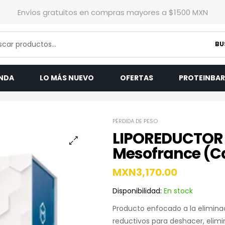
Envíos gratuitos en compras mayores a $1500 MXN
BU
ENDA
LO MÁS NUEVO
OFERTAS
PROTEINBA
PÉRDIDA DE PESO
LIPOREDUCTOR 
Mesofrance (C
MXN
3,170.00
Disponibilidad:
En stock
Producto enfocado a la elimina
reductivos para deshacer, elimi