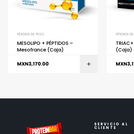
PÉRDIDA DE PESO
PÉRDIDA DE
MESOLIPO + PÉPTIDOS –
TRIAC+
Mesofrance (Caja)
(Caja)
MXN
3,170.00
MXN
3,
SERVICIO AL
CLIENTE