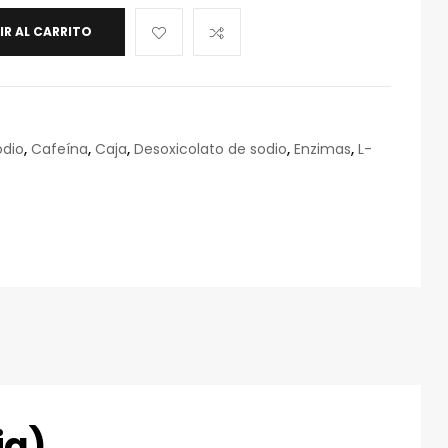
IR AL CARRITO
odio
,
Cafeína
,
Caja
,
Desoxicolato de sodio
,
Enzimas
,
L-
eo
rónico
ja)