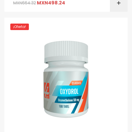
MXN
498.24
MXN
664.32
¡Oferta!