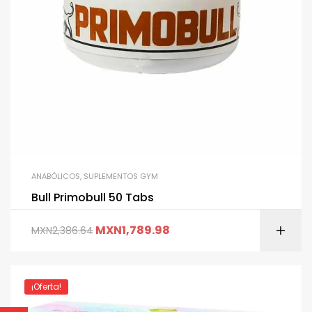
ANABÓLICOS
,
SUPLEMENTOS GYM
Bull Primobull 50 Tabs
MXN
1,789.98
MXN
2,386.64
¡Oferta!