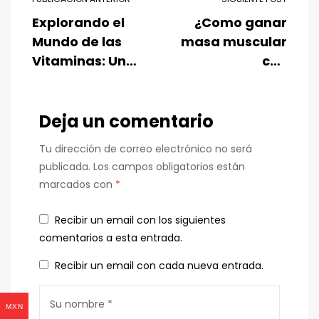
Explorando el
¿Como ganar
Mundo de las
masa muscular
Vitaminas: Una
con
Guía Completa
suplementos?
para tu
Bienestar
Deja un comentario
Tu dirección de correo electrónico no será
publicada.
Los campos obligatorios están
marcados con
*
Recibir un email con los siguientes
comentarios a esta entrada.
Recibir un email con cada nueva entrada.
MXN