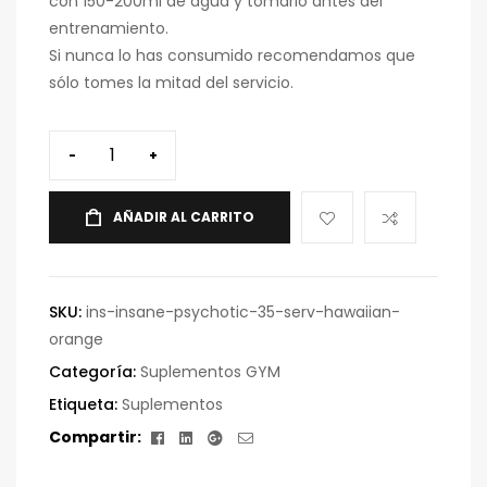
con 150-200ml de agua y tomarlo antes del
entrenamiento.
Si nunca lo has consumido recomendamos que
sólo tomes la mitad del servicio.
-
+
AÑADIR AL CARRITO
SKU:
ins-insane-psychotic-35-serv-hawaiian-
orange
Categoría:
Suplementos GYM
Etiqueta:
Suplementos
Facebook
Linkedin
Google+
Correo
Compartir:
electrónico