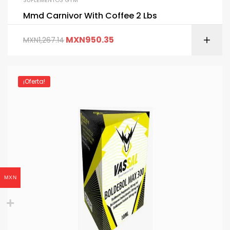
SUPLEMENTOS GYM
Mmd Carnivor With Coffee 2 Lbs
MXN
950.35
MXN
1,267.14
¡Oferta!
MXN