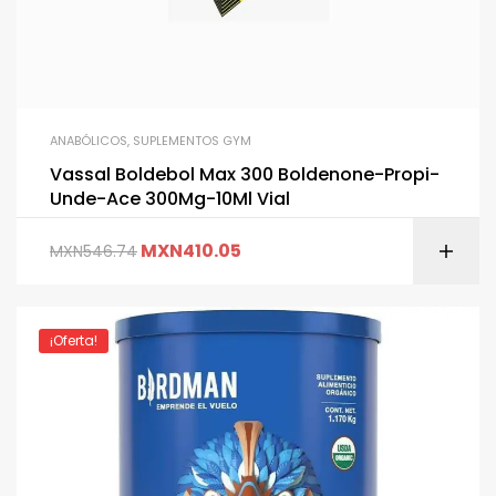
ANABÓLICOS
,
SUPLEMENTOS GYM
Vassal Boldebol Max 300 Boldenone-Propi-
Unde-Ace 300Mg-10Ml Vial
MXN
410.05
MXN
546.74
¡Oferta!