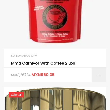
SUPLEMENTOS GYM
Mmd Carnivor With Coffee 2 Lbs
MXN
950.35
MXN
1,267.14
¡Oferta!