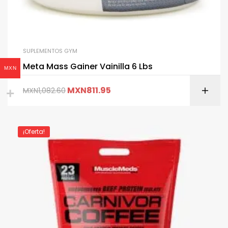
SUPLEMENTOS GYM
Meta Mass Gainer Vainilla 6 Lbs
MXN
MXN
811.95
MXN
1,082.60
¡Oferta!