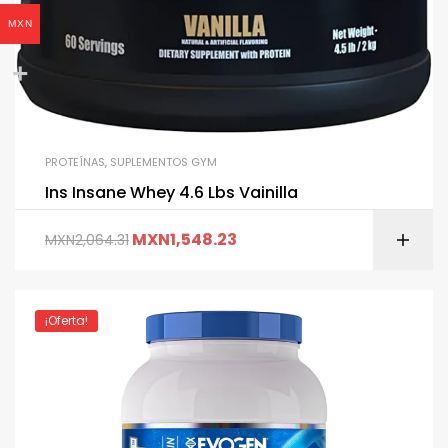
MXN
PROTEÍNAS
,
SUPLEMENTOS GYM
Ins Insane Whey 4.6 Lbs Vainilla
MXN
1,548.23
MXN
2,064.31
¡Oferta!