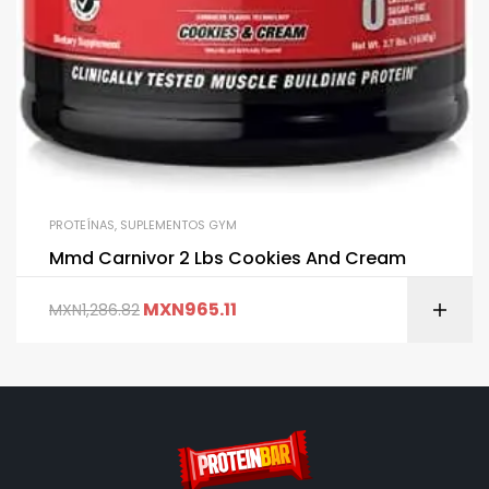
PROTEÍNAS
,
SUPLEMENTOS GYM
Mmd Carnivor 2 Lbs Cookies And Cream
MXN
965.11
MXN
1,286.82