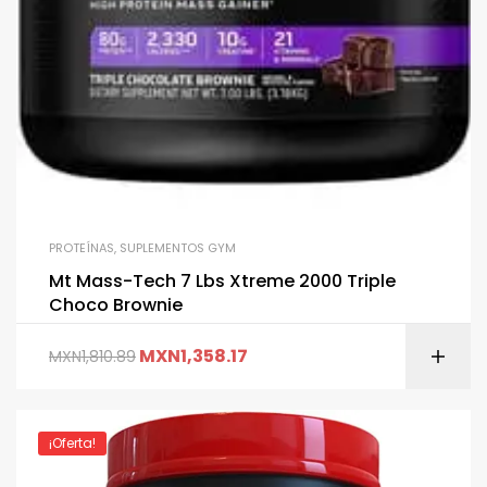
PROTEÍNAS
,
SUPLEMENTOS GYM
Mt Mass-Tech 7 Lbs Xtreme 2000 Triple
Choco Brownie
MXN
1,358.17
MXN
1,810.89
¡Oferta!