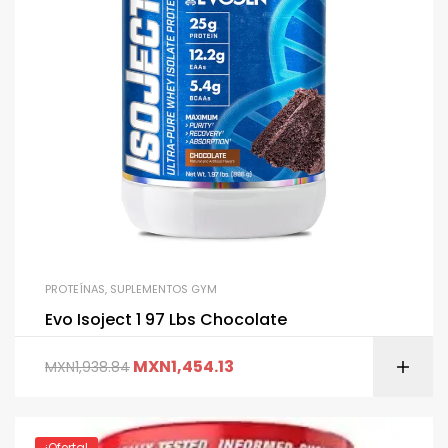
PROTEÍNAS
,
SUPLEMENTOS GYM
Evo Isoject 1 97 Lbs Chocolate
MXN
1,454.13
MXN
1,938.84
¡Oferta!