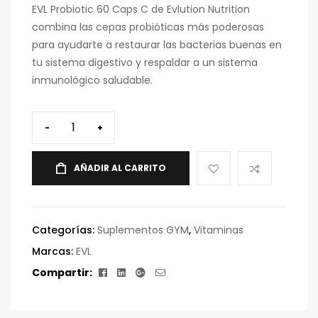
EVL Probiotic 60 Caps C de Evlution Nutrition
combina las cepas probióticas más poderosas
para ayudarte a restaurar las bacterias buenas en
tu sistema digestivo y respaldar a un sistema
inmunológico saludable.
-
+
AÑADIR AL CARRITO
Categorías:
Suplementos GYM
,
Vitaminas
Marcas:
EVL
Facebook
Linkedin
Google+
Correo
Compartir:
electrónico