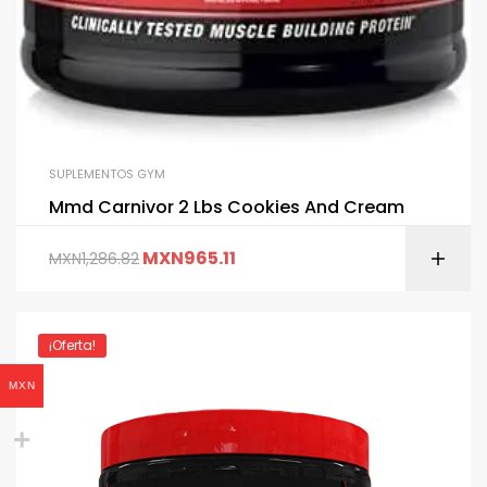
SUPLEMENTOS GYM
Mmd Carnivor 2 Lbs Cookies And Cream
MXN
965.11
MXN
1,286.82
¡Oferta!
MXN