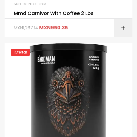
SUPLEMENTOS GYM
Mmd Carnivor With Coffee 2 Lbs
MXN
950.35
MXN
1,267.14
¡Oferta!