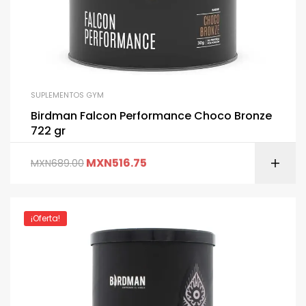
SUPLEMENTOS GYM
Birdman Falcon Performance Choco Bronze
722 gr
MXN
516.75
MXN
689.00
¡Oferta!