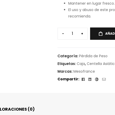
Mantener en lugar fresco.
El uso y abuso de este pro
recomienda.
-
+
AÑAD
Categoría:
Pérdida de Peso
Etiquetas:
Caja
,
Centella Asiáti
Marcas:
Mesofrance
Facebook
Linkedin
Google+
Corr
Compartir:
elect
LORACIONES (0)