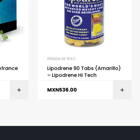
PÉRDIDA DE PESO
ofrance
Lipodrene 90 Tabs (Amarillo)
– Lipodrene Hi Tech
MXN
536.00
ITO
AÑADIR AL CARRITO