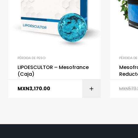
PÉRDIDA DE PESO
PÉRDIDA DE
LIPOESCULTOR – Mesofrance
Mesofr
(Caja)
Reducto
De 5 Ml
MXN
3,170.00
MXN
573.