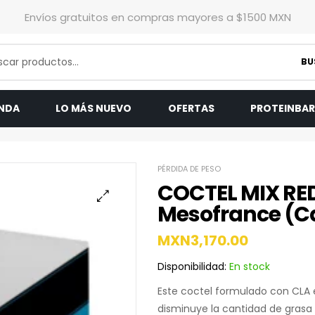
Envíos gratuitos en compras mayores a $1500 MXN
BU
ENDA
LO MÁS NUEVO
OFERTAS
PROTEINBA
PÉRDIDA DE PESO
COCTEL MIX RE
Mesofrance (C
MXN
3,170.00
Disponibilidad:
En stock
Este coctel formulado con CLA 
disminuye la cantidad de grasa 