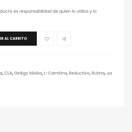
ducto es responsabilidad de quien lo utiliza y lo
IR AL CARRITO
ca
,
CLA
,
Ginkgo biloba
,
L-Carnitina
,
Reductivo
,
Rutina
,
ua
eo
rónico