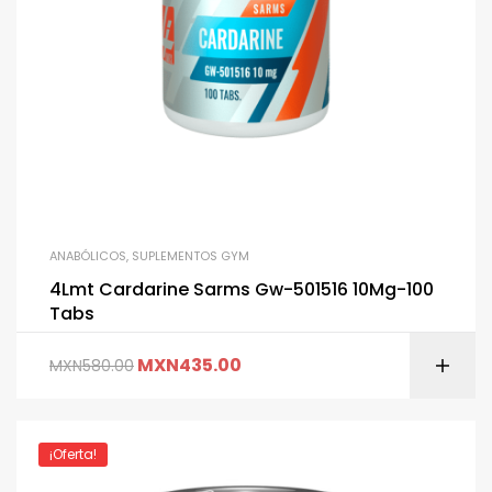
ANABÓLICOS
,
SUPLEMENTOS GYM
4Lmt Cardarine Sarms Gw-501516 10Mg-100
Tabs
MXN
435.00
MXN
580.00
¡Oferta!