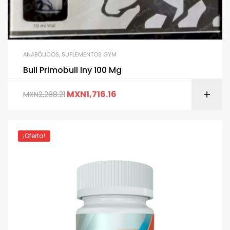
ANABÓLICOS
,
SUPLEMENTOS GYM
Bull Primobull Iny 100 Mg
MXN
1,716.16
MXN
2,288.21
¡Oferta!