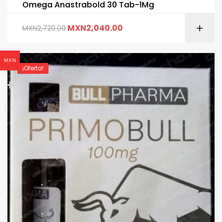
Omega Anastrabold 30 Tab-1Mg
MXN
2,040.00
MXN
2,720.00
MXN
¡Oferta!