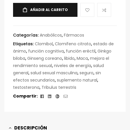
AÑADIR AL CARRITO
Categorías:
Anabólicos
,
Fármacos
Etiquetas:
Clomibol
,
Clomifeno citrato
,
estado de
ánimo
,
función cognitiva
,
función eréctil
,
Ginkgo
biloba
,
Ginseng coreano
,
libido
,
Maca
,
mejora el
rendimiento sexual
,
niveles de energía
,
salud
general
,
salud sexual masculina
,
seguro
,
sin
efectos secundarios
,
suplemento natural
,
testosterona
,
Tribulus terrestris
Facebook
Linkedin
Google+
Correo
Compartir:
electrónico
DESCRIPCIÓN