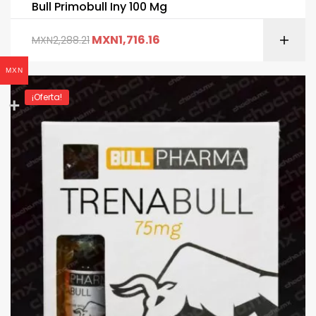
Bull Primobull Iny 100 Mg
MXN
1,716.16
MXN
2,288.21
MXN
¡Oferta!