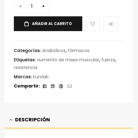
-
+
AÑADIR AL CARRITO
Categorías:
Anabólicos
,
Fármacos
Etiquetas:
aumento de masa muscular
,
fuerza
,
resistencia
Marcas:
Eurolab
Facebook
Linkedin
Google+
Correo
Compartir:
electrónico
DESCRIPCIÓN