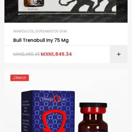
ANABÓLICOS
,
SUPLEMENTOS GYM
Bull Trenabull Iny 75 Mg
MXN
1,845.34
MXN
2,460.45
¡Oferta!