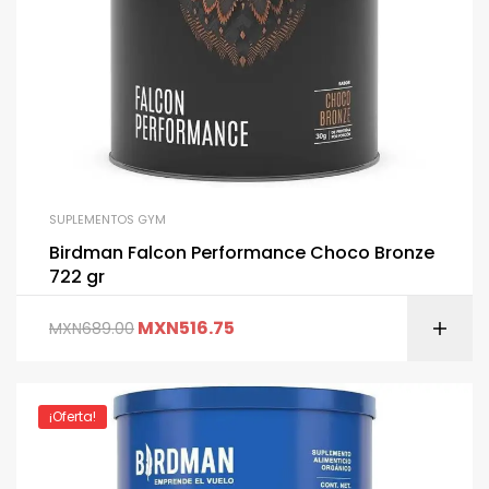
SUPLEMENTOS GYM
Birdman Falcon Performance Choco Bronze
722 gr
MXN
516.75
MXN
689.00
¡Oferta!