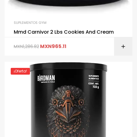
SUPLEMENTOS GYM
Mmd Carnivor 2 Lbs Cookies And Cream
MXN
965.11
MXN
1,286.82
¡Oferta!