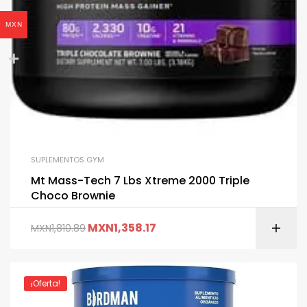
MXN
SUPLEMENTOS GYM
Mt Mass-Tech 7 Lbs Xtreme 2000 Triple
Choco Brownie
MXN
1,358.17
MXN
1,810.89
¡Oferta!