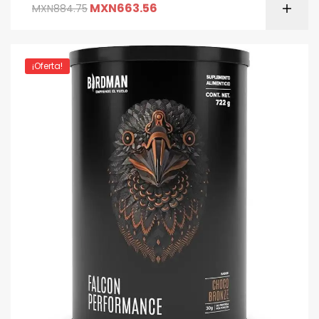
MXN
663.56
MXN
884.75
¡Oferta!