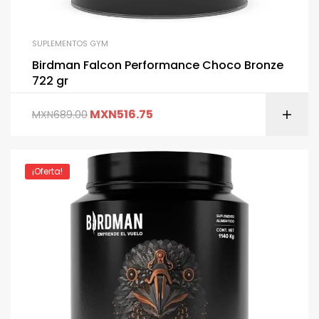
SUPLEMENTOS GYM
Birdman Falcon Performance Choco Bronze
722 gr
MXN
516.75
MXN
689.00
¡Oferta!