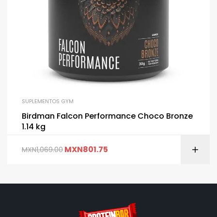
SUPLEMENTOS GYM
Birdman Falcon Performance Choco Bronze
1.14 kg
MXN
801.75
MXN
1,069.00