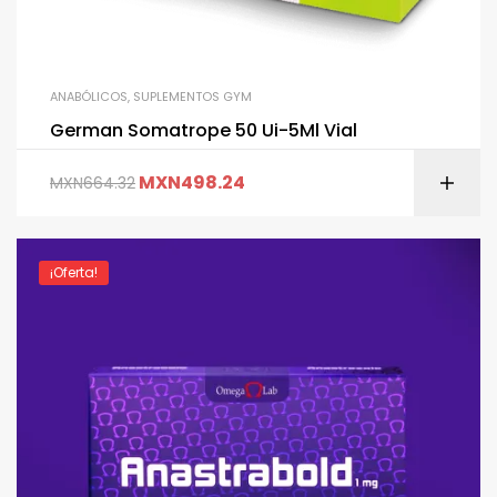
ANABÓLICOS
,
SUPLEMENTOS GYM
German Somatrope 50 Ui-5Ml Vial
MXN
498.24
MXN
664.32
¡Oferta!