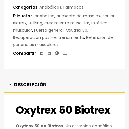
Categorías:
Anabólicos
,
Fármacos
Etiquetas:
anabólico
,
aumento de masa muscular
,
Biotrex
,
Bulking
,
crecimiento muscular
,
Estética
muscular
,
Fuerza general
,
Oxytrex 50
,
Recuperación post-entrenamiento
,
Retención de
ganancias musculares
Facebook
Linkedin
Google+
Correo
Compartir:
electrónico
DESCRIPCIÓN
Oxytrex 50 Biotrex
Oxytrex 50 de Biotrex:
Un esteroide anabólico