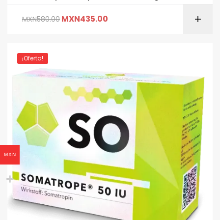
MXN
435.00
MXN
580.00
¡Oferta!
MXN