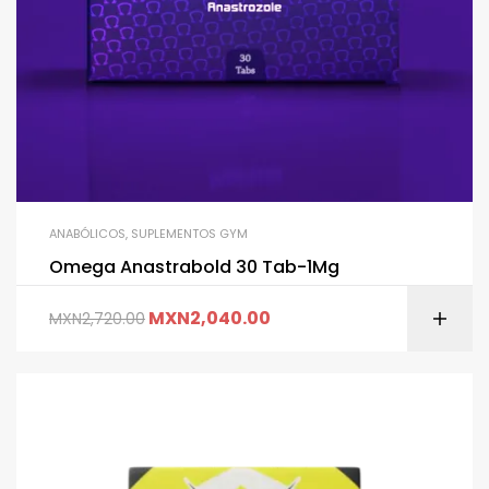
ANABÓLICOS
,
SUPLEMENTOS GYM
Omega Anastrabold 30 Tab-1Mg
MXN
2,040.00
MXN
2,720.00