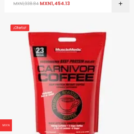
MXN
1,454.13
MXN
1,938.84
¡Oferta!
MXN