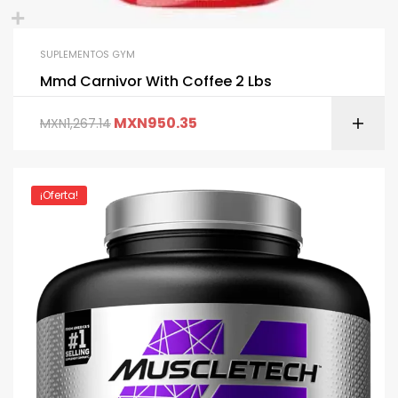
SUPLEMENTOS GYM
Mmd Carnivor With Coffee 2 Lbs
MXN
950.35
MXN
1,267.14
¡Oferta!