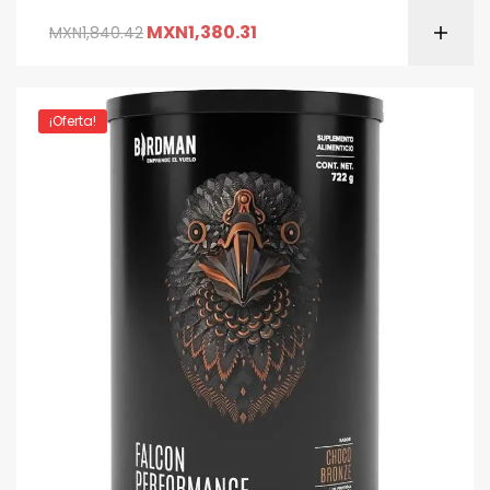
MXN
1,380.31
MXN
1,840.42
¡Oferta!