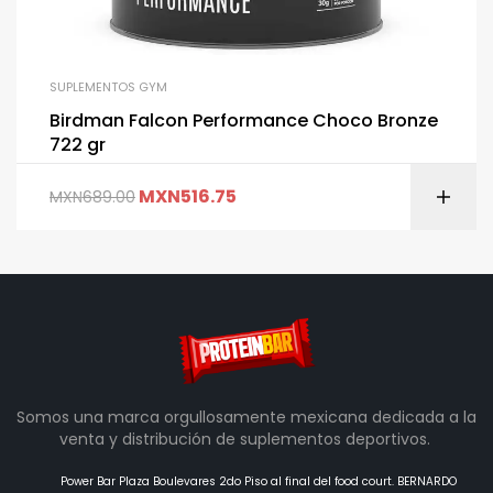
SUPLEMENTOS GYM
Birdman Falcon Performance Choco Bronze
722 gr
MXN
516.75
MXN
689.00
Somos una marca orgullosamente mexicana dedicada a la
venta y distribución de suplementos deportivos.
Power Bar Plaza Boulevares 2do Piso al final del food court. BERNARDO