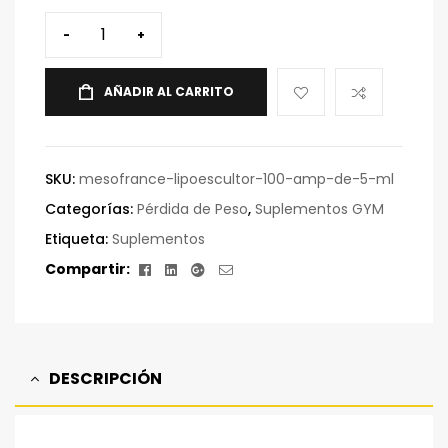
-
+
AÑADIR AL CARRITO
SKU:
mesofrance-lipoescultor-100-amp-de-5-ml
Categorías:
Pérdida de Peso
,
Suplementos GYM
Etiqueta:
Suplementos
Facebook
Linkedin
Google+
Correo
Compartir:
electrónico
DESCRIPCIÓN