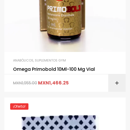
ANABÓLICOS
,
SUPLEMENTOS GYM
Omega Primobold 10Ml-100 Mg Vial
MXN
1,466.25
MXN
1,955.00
¡Oferta!