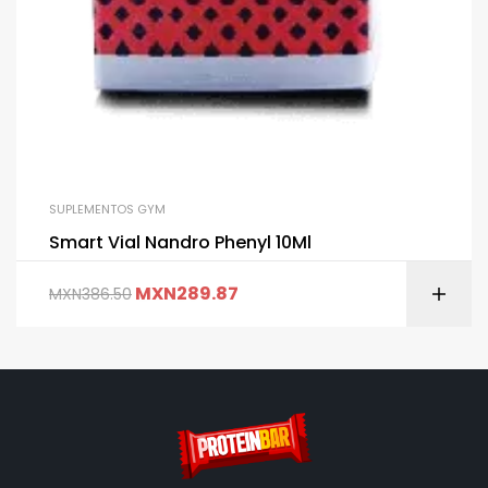
SUPLEMENTOS GYM
Smart Vial Nandro Phenyl 10Ml
MXN
289.87
MXN
386.50