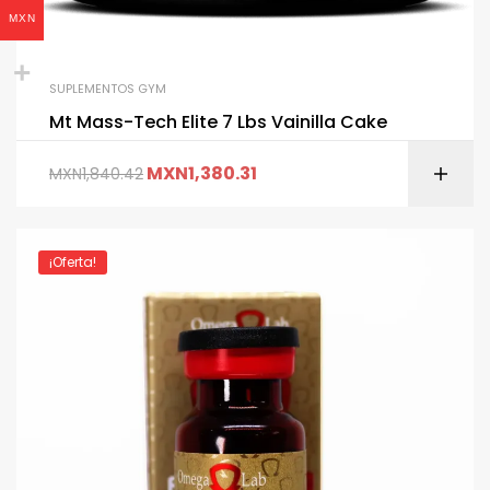
MXN
SUPLEMENTOS GYM
Mt Mass-Tech Elite 7 Lbs Vainilla Cake
MXN
1,380.31
MXN
1,840.42
¡Oferta!